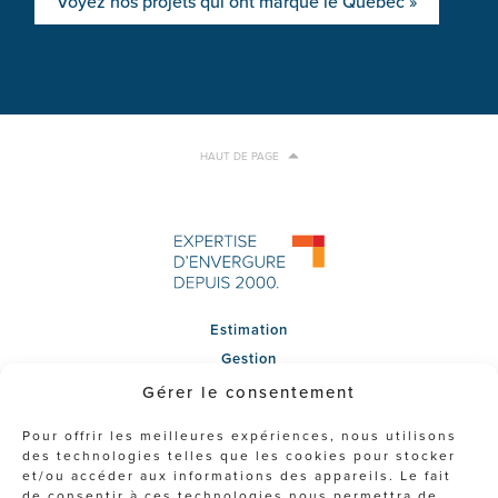
Voyez nos projets qui ont marqué le Québec »
HAUT DE PAGE
Estimation
Gestion
Litiges
Gérer le consentement
Projets
Pour offrir les meilleures expériences, nous utilisons
Équipe
des technologies telles que les cookies pour stocker
Entreprise
et/ou accéder aux informations des appareils. Le fait
de consentir à ces technologies nous permettra de