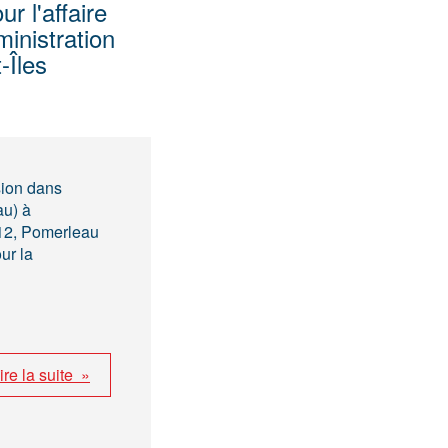
 l'affaire
inistration
-Îles
sion dans
au) à
012, Pomerleau
ur la
ire la suite »