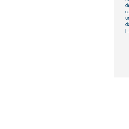
d
co
u
d
[