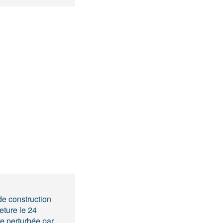
de construction
eture le 24
e perturbée par