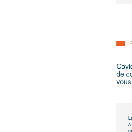
Covid
de c
vous 
L
à
m