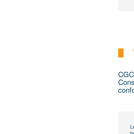
CGC 
Const
conf
L
f