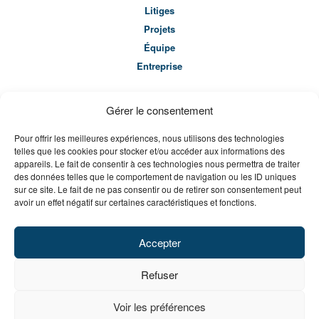
Litiges
Projets
Équipe
Entreprise
Actualités
Gérer le consentement
Séminaires
Pour offrir les meilleures expériences, nous utilisons des technologies
Carrières
telles que les cookies pour stocker et/ou accéder aux informations des
Contact
appareils. Le fait de consentir à ces technologies nous permettra de traiter
des données telles que le comportement de navigation ou les ID uniques
sur ce site. Le fait de ne pas consentir ou de retirer son consentement peut
avoir un effet négatif sur certaines caractéristiques et fonctions.
Accepter
PLAN DU SITE
Refuser
POLITIQUE DE CONFIDENTIALITÉ
© CONSULTANTS EN GESTION DE CONSTRUCTION 2026.
TOUS DROITS RÉSERVÉS.
Voir les préférences
RÉALISATION: SALTO