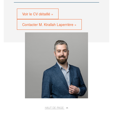
Voir le CV détaillé »
Contacter M. Kirallah Laperrière »
HAUT DE PAGE